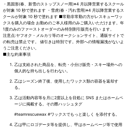
・黒固形(春、新雪のストップスノー用)※
4
月以降営業するスクール
が対象
10
秒で塗れます
・雪虎(春・汚れ雪用)※
4
月以降営業するス
クールが対象
10
秒で塗れます
■常勤非常勤の方がレスキューワッ
クスを購入の場合 お勤めのご本人様用のみご購入いただけます。年
1度のみのファーストオーダーのみ特別割引販売を行い ます。
注意点:ヤフオク・メルカリ等のオークションサイト、通販サイトで
の転売は禁止です。 値引きは特別です。外部への情報漏洩がないよ
うご注意ください。
■主な約束事項
乙は支給された商品を、転売・小分け販売・スキー場外への
個人的な持ち出しを行わない。
乙はシーズン終了後、使用したワックス類の容器を返却す
る。
乙は活動内容等を月に2度以上を目処に
SNS
またはホームペ
ージに掲載する。その際ハッシュタグ
#teamrescuewax #
ワックスでもっと楽しく を添付する。
乙は甲にロゴデータ等を提供し、甲はホームページ等で使用