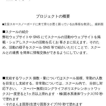
プロジェクトの概要
■主旨スキースノーボードに来て滑りが悪く困っているお客様を救済し、緩斜面
■スクールの紹介
弊社ウェブサイトや
SNS
にてスクールの活動やウェブサイトを掲
載・シェアしスクールの活動を広くお 客さまに伝えます。そのた
め、活動の様子をスクール
SNS
等で紹介いただくことで、スクー
ルとの連携 を簡単に情報交換ができるようにしています。
■支給するワックス
個数・量についてはスクール規模、常勤の人数
を目安とし支給する。非常勤については、スクール内で、 分担し対
応下さい。 ・スーパー無双(ロングライフポリエチレンホットワッ
クス)
一度塗ると1ヶ月以上滑れます
・極(親水系液体ワックス)
10
秒
で塗れます
・そのまんま固形(生塗り固形タイプ)
10
秒で塗れます