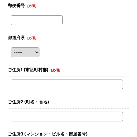
郵便番号
[
必須
]
都道府県
[
必須
]
ご住所1
(市区町村郡)
[
必須
]
ご住所2
(町名・番地)
ご住所3
(マンション・ビル名・部屋番号)