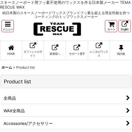
スキースノーボード用フッ素不使用のワックスを作る日本製メーカー TEMA
RESCUE WAX
純日本製のスキースノーボードワックスブランドフッ素を超える滑走性能を持つ
コーティングのトップワックスメーカー
メニュー
カート
English
オフィシャルサ
レンタルワック
HOME
業者様へ
サポート選手
掲示板
イト
ス
ホーム
>
Product list
Product list
全商品
WAX全商品
Accessories/アクセサリー