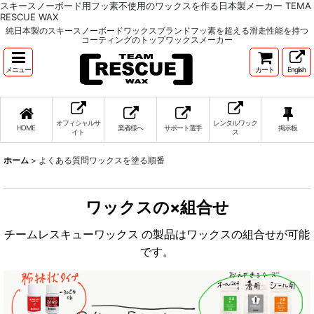
スキースノーボード用フッ素不使用のワックスを作る日本製メーカー TEMA
RESCUE WAX
純日本製のスキースノーボードワックスブランドフッ素を超える滑走性能を持つ
コーティングのトップワックスメーカー
メニュー
カート
English
オフィシャルサ
レンタルワック
HOME
業者様へ
サポート選手
掲示板
イト
ス
ホーム
>
よくある質問ワックスを塗る順番
ワックスの×組合せ
チームレスキューワックス の製品はワックスの組合せが可能
です。