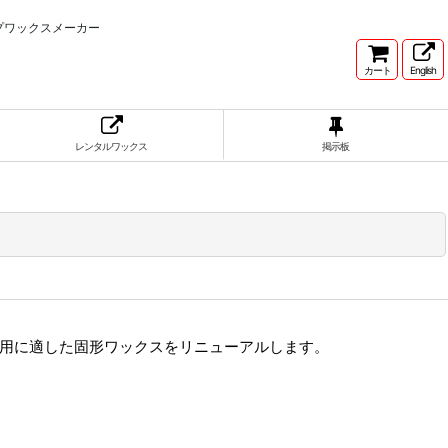
プワックスメーカー
カート
English
レンタルワックス
掲示板
の使用に適した固形ワックスをリニューアルします。