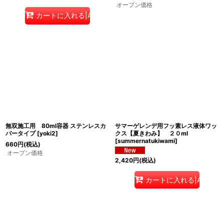
オープン価格
カートに入れる|Add to cart
無双施工用 80ml容器 ステンレスカ
サマーゲレンデ用フッ素レス液体ワッ
バータイプ
[
yoki2
]
クス【夏きわみ】 ２０ml
[
summernatukiwami
]
660
円
(税込)
オープン価格
2,420
円
(税込)
カートに入れる|Add to c