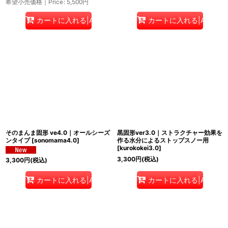
希望小売価格｜Price
:
5,500
円
カートに入れる|Add to cart
カートに入れる|Add to c
そのまんま固形 ve4.0｜オールシーズ
黒固形ver3.0｜ストラクチャー効果を
ンタイプ
[
sonomama4.0
]
作る水分によるストップスノー用
[
kurokokei3.0
]
3,300
円
(税込)
3,300
円
(税込)
カートに入れる|Add to cart
カートに入れる|Add to c