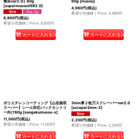
無双ver2.0】60g
60g
[
musou
]
[
supermusouVER2.0
]
4,980
円
(税込)
希望小売価格｜Price
:
4,980
円
8,800
円
(税込)
希望小売価格｜Price
:
8,800
円
カートに入れる|Add to cart
カートに入れる|Add to c
ポリエチレンコーティング【山岳無双
3mm厚２枚刃スクレーパーver2.0
スーパー】シール対応バックカントリ
[
scraper3mm-2
]
ー向け60g
[
sangakumusou-s
]
11,000
円
(税込)
2,200
円
(税込)
希望小売価格｜Price
:
11,000
円
希望小売価格｜Price
:
2,200
円
カートに入れる|Add to cart
カートに入れる|Add to c