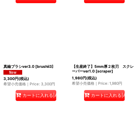
真鍮ブラシver3.0
[
brushii3
]
【生産終了】5mm厚２枚刃 スクレ
ーパーver1.0
[
scraper
]
1,980
円
(税込)
3,300
円
(税込)
希望小売価格｜Price
:
1,980
円
希望小売価格｜Price
:
3,300
円
カートに入れる|Add to cart
カートに入れる|Add to c