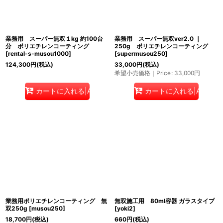
業務用 スーパー無双１kg 約100台
業務用 スーパー無双ver2.0 ｜
分 ポリエチレンコーティング
250g ポリエチレンコーティング
[
rental-s-musou1000
]
[
supermusou250
]
124,300
円
(税込)
33,000
円
(税込)
希望小売価格｜Price
:
33,000
円
カートに入れる|Add to cart
カートに入れる|Add to c
業務用ポリエチレンコーティング 無
無双施工用 80ml容器 ガラスタイプ
双250g
[
musou250
]
[
yoki2
]
18,700
円
(税込)
660
円
(税込)