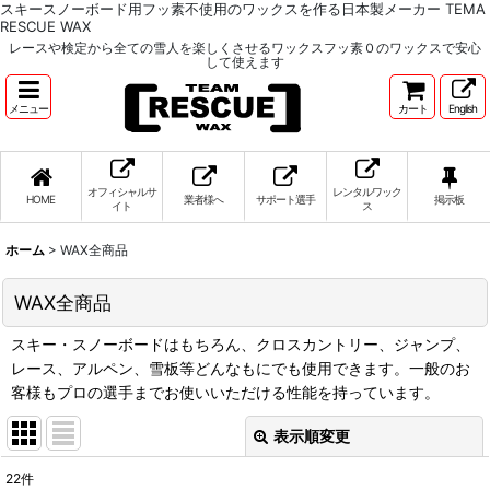
スキースノーボード用フッ素不使用のワックスを作る日本製メーカー TEMA
RESCUE WAX
レースや検定から全ての雪人を楽しくさせるワックスフッ素０のワックスで安心
して使えます
メニュー
カート
English
オフィシャルサ
レンタルワック
HOME
業者様へ
サポート選手
掲示板
イト
ス
ホーム
>
WAX全商品
WAX全商品
スキー・スノーボードはもちろん、クロスカントリー、ジャンプ、
レース、アルペン、雪板等どんなもにでも使用できます。一般のお
客様もプロの選手までお使いいただける性能を持っています。
表示順変更
閉じる
22
件