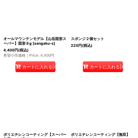
オールマウンテンモデル【山岳固形ス
スポンジ２個セット
ーパー】固形８g
[
sangaku-s
]
220
円
(税込)
4,400
円
(税込)
希望小売価格｜Price
:
4,400
円
カートに入れる|Add to cart
カートに入れる|Add to c
ポリエチレンコーティング【スーパー
ポリエチレンコーティング【無双】