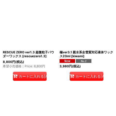
サブカテゴリ
:
表示数
:
並び順
:
絞り込む
RESCUE ZERO ver1.3 超微粒子パウ
極ver3.1 親水系全雪質対応液体ワック
ダーワックス
[
rescuezero1.3
]
ス20ml
[
kiwami
]
8,800
円
(税込)
希望小売価格｜Price
:
8,800
円
3,980
円
(税込)
カートに入れる|Add to cart
カートに入れる|Add to c