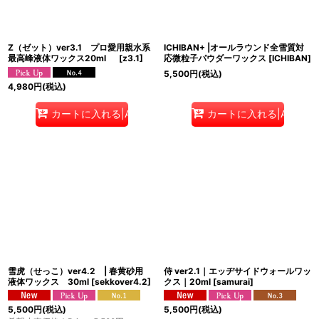
Z（ゼット）ver3.1 プロ愛用親水系
ICHIBAN+ |オールラウンド全雪質対
最高峰液体ワックス20ml
[
z3.1
]
応微粒子パウダーワックス
[
ICHIBAN
]
5,500
円
(税込)
4,980
円
(税込)
カートに入れる|Add to cart
カートに入れる|Add to c
雪虎（せっこ）ver4.2 | 春黄砂用
侍 ver2.1｜エッヂサイドウォールワッ
液体ワックス 30ml
[
sekkover4.2
]
クス｜20ml
[
samurai
]
5,500
円
(税込)
5,500
円
(税込)