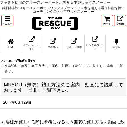
フッ素不使用のスキースノーボード用国産日本製ワックスメーカー
純日本製のスキースノーボードワックスブランドフッ素を超える滑走性能を持つ
コーティングのトップワックスメーカー
メニュー
カート
English
オフィシャルサ
レンタルワック
HOME
業者様へ
サポート選手
掲示板
イト
ス
ホーム
>
What's New
>
MUSOU（無双）施工方法のご案内 動画にて説明しております。是非、ご覧
下さい。
MUSOU（無双）施工方法のご案内 動画にて説明して
おります。是非、ご覧下さい。
2017
03
29
年
月
日
お客様が施工する際に参考になるよう無双の施工方法を動画に致