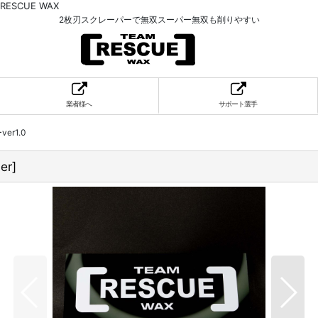
SCUE WAX
2枚刃スクレーパーで無双スーパー無双も削りやすい
業者様へ
サポート選手
r1.0
er
]