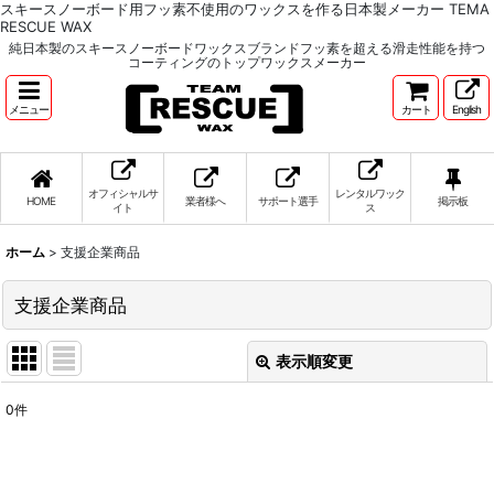
スキースノーボード用フッ素不使用のワックスを作る日本製メーカー TEMA
RESCUE WAX
純日本製のスキースノーボードワックスブランドフッ素を超える滑走性能を持つ
コーティングのトップワックスメーカー
メニュー
カート
English
オフィシャルサ
レンタルワック
HOME
業者様へ
サポート選手
掲示板
イト
ス
ホーム
>
支援企業商品
支援企業商品
表示順変更
閉じる
0
件
表示数
:
並び順
: