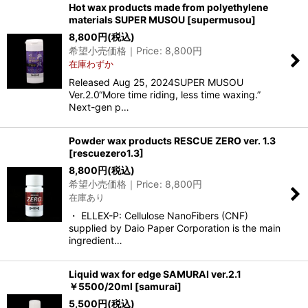
Hot wax products made from polyethylene
materials SUPER MUSOU
[
supermusou
]
並び順
:
8,800
円
(税込)
希望小売価格｜Price
:
8,800
円
在庫わずか
絞り込む
Released Aug 25, 2024SUPER MUSOU
Ver.2.0“More time riding, less time waxing.”
Next-gen p…
Powder wax products RESCUE ZERO ver. 1.3
[
rescuezero1.3
]
8,800
円
(税込)
希望小売価格｜Price
:
8,800
円
在庫あり
・ ELLEX-P: Cellulose NanoFibers (CNF)
supplied by Daio Paper Corporation is the main
ingredient…
Liquid wax for edge SAMURAI ver.2.1
￥5500/20ml
[
samurai
]
5,500
円
(税込)