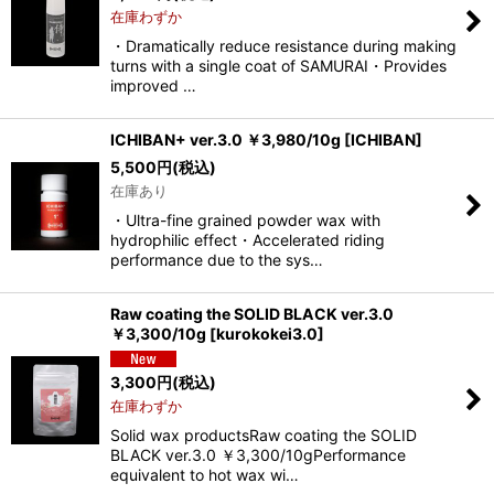
在庫わずか
・Dramatically reduce resistance during making
turns with a single coat of SAMURAI・Provides
improved …
ICHIBAN+ ver.3.0 ￥3,980/10g
[
ICHIBAN
]
5,500
円
(税込)
在庫あり
・Ultra-fine grained powder wax with
hydrophilic effect・Accelerated riding
performance due to the sys…
Raw coating the SOLID BLACK ver.3.0
￥3,300/10g
[
kurokokei3.0
]
3,300
円
(税込)
在庫わずか
Solid wax productsRaw coating the SOLID
BLACK ver.3.0 ￥3,300/10gPerformance
equivalent to hot wax wi…