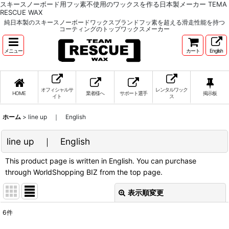
スキースノーボード用フッ素不使用のワックスを作る日本製メーカー TEMA
RESCUE WAX
純日本製のスキースノーボードワックスブランドフッ素を超える滑走性能を持つ
コーティングのトップワックスメーカー
メニュー
カート
English
オフィシャルサ
レンタルワック
HOME
業者様へ
サポート選手
掲示板
イト
ス
ホーム
>
line up ｜ English
line up ｜ English
This product page is written in English. You can purchase
through WorldShopping BIZ from the top page.
表示順変更
閉じる
6
件
表示数
: