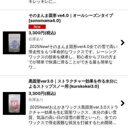
キレッキレに…
そのまんま固形 ve4.0｜オールシーズンタイプ
[
sonomama4.0
]
3,300
円
(税込)
在庫あり
2025New!そのまんま固形ver4.0全ての雪で高い
滑走性をもつ革命的なワックスです。レーシング
ワックスの技術を継承し、初心者からプロの方ま
でが簡単で快適に滑ることができる最も簡単な
ワ…
黒固形ver3.0｜ストラクチャー効果を作る水分に
よるストップスノー用
[
kurokokei3.0
]
3,300
円
(税込)
在庫あり
2025New!おえかきワックス黒固形ver.3.0ストラ
クチャー効果を生む固形ワックス、水分の多い雪
質、気温の高い日の湿雪の新雪といった、全ての
ワックスで滑走困難な状況を打破するため開発…