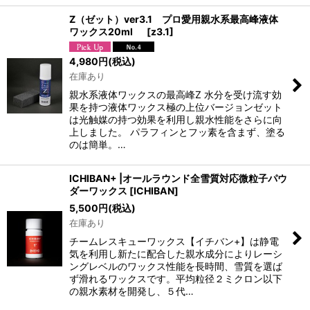
Z（ゼット）ver3.1 プロ愛用親水系最高峰液体
ワックス20ml
[
z3.1
]
4,980
円
(税込)
在庫あり
親水系液体ワックスの最高峰Z 水分を受け流す効
果を持つ液体ワックス極の上位バージョンゼット
は光触媒の持つ効果を利用し親水性能をさらに向
上しました。 パラフィンとフッ素を含まず、塗る
のは簡単。…
ICHIBAN+ |オールラウンド全雪質対応微粒子パウ
ダーワックス
[
ICHIBAN
]
5,500
円
(税込)
在庫あり
チームレスキューワックス【イチバン+】は静電
気を利用し新たに配合した親水成分によりレーシ
ングレベルのワックス性能を長時間、雪質を選ば
ず滑れるワックスです。平均粒径２ミクロン以下
の親水素材を開発し、５代…