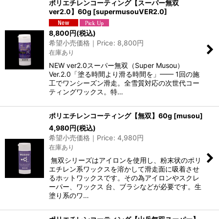
ポリエチレンコーティング【スーパー無双
ver2.0】60g
[
supermusouVER2.0
]
8,800
円
(税込)
希望小売価格｜Price
:
8,800
円
在庫あり
NEW ver2.0スーパー無双（Super Musou）
Ver.2.0「塗る時間より滑る時間を」—— 1回の施
工でワンシーズン滑走。全雪質対応の次世代コー
ティングワックス。特…
ポリエチレンコーティング【無双】60g
[
musou
]
4,980
円
(税込)
希望小売価格｜Price
:
4,980
円
在庫あり
無双シリーズはアイロンを使用し、粉末状のポリ
エチレン系ワックスを溶かして滑走面に吸着させ
るホットワックスです。その為アイロンやスクレ
ーパー、ワックス 台、ブラシなどが必要です。生
塗り系のワ…