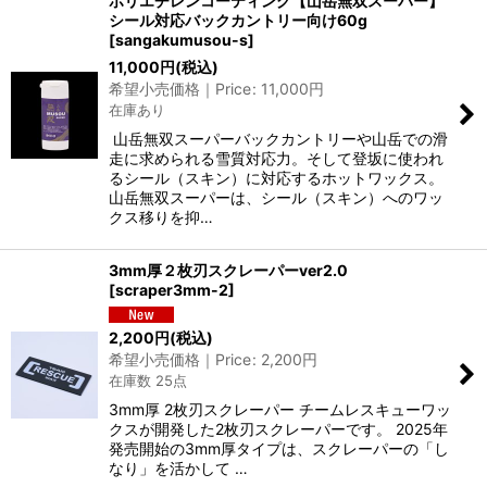
ポリエチレンコーティング【山岳無双スーパー】
シール対応バックカントリー向け60g
[
sangakumusou-s
]
11,000
円
(税込)
希望小売価格｜Price
:
11,000
円
在庫あり
山岳無双スーパーバックカントリーや山岳での滑
走に求められる雪質対応力。そして登坂に使われ
るシール（スキン）に対応するホットワックス。
山岳無双スーパーは、シール（スキン）へのワッ
クス移りを抑…
3mm厚２枚刃スクレーパーver2.0
[
scraper3mm-2
]
2,200
円
(税込)
希望小売価格｜Price
:
2,200
円
在庫数 25点
3mm厚 2枚刃スクレーパー チームレスキューワッ
クスが開発した2枚刃スクレーパーです。 2025年
発売開始の3mm厚タイプは、スクレーパーの「し
なり」を活かして …