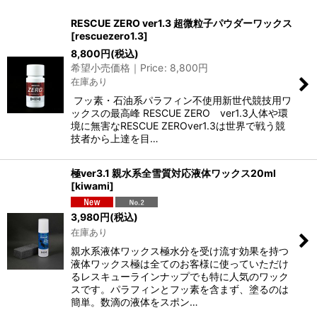
サブカテゴリ
:
RESCUE ZERO ver1.3 超微粒子パウダーワックス
[
rescuezero1.3
]
表示数
:
8,800
円
(税込)
希望小売価格｜Price
:
8,800
円
在庫あり
並び順
:
フッ素・石油系パラフィン不使用新世代競技用ワ
ックスの最高峰 RESCUE ZERO ver1.3人体や環
絞り込む
境に無害なRESCUE ZEROver1.3は世界で戦う競
技者から上達を目…
極ver3.1 親水系全雪質対応液体ワックス20ml
[
kiwami
]
3,980
円
(税込)
在庫あり
親水系液体ワックス極水分を受け流す効果を持つ
液体ワックス極は全てのお客様に使っていただけ
るレスキューラインナップでも特に人気のワック
スです。パラフィンとフッ素を含まず、塗るのは
簡単。数滴の液体をスポン…