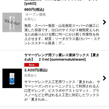
[
yoki2
]
660
円
(税込)
オープン価格
在庫なし
無双・スーパー無双・山岳無双スーパーの施工に
適した容器です。出口のサイズが３種類変えられ
るため振りかける際に均一にかけ易く作業性を向
上させます。材質：ソーダガラス蓋/カバー：ステ
ンレススチール留具：ア…
サマーゲレンデ用フッ素レス液体ワックス【夏き
わみ】 ２０ml
[
summernatukiwami
]
2,420
円
(税込)
在庫あり
サマーゲレンデ人工芝用ワックス「夏きわみ」 サ
マーシーズンのトレーニングとして利用される人
口芝ゲレンデ、ピスラボやアストロマット、プラ
スノーなどと呼ばれる人工芝に対応したワックス
が「夏きわみ…