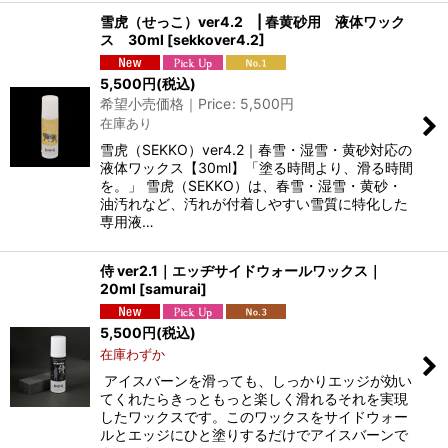
雪虎（せっこ）ver4.2 | 春黄砂用 液体ワック
ス 30ml
[
sekkover4.2
]
5,500
円
(税込)
希望小売価格｜Price
:
5,500
円
在庫あり
雪虎（SEKKO）ver4.2｜春雪・湿雪・黄砂対応の
液体ワックス【30ml】「塗る時間より、滑る時間
を。」 雪虎（SEKKO）は、春雪・湿雪・黄砂・
油汚れなど、汚れが付着しやすい雪質に特化した
専用液…
侍 ver2.1｜エッヂサイドウォールワックス｜
20ml
[
samurai
]
5,500
円
(税込)
在庫わずか
アイスバーンを滑っても、しっかりエッジが効い
てくれたらきっともっと楽しく滑れるそれを実現
したワックスです。このワックスをサイドウォー
ルとエッジにひと塗りするだけでアイスバーンで