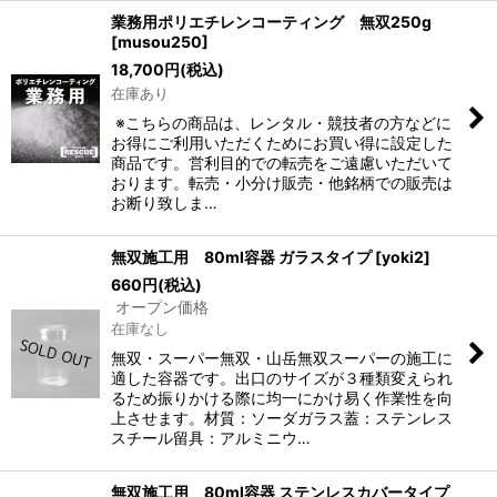
業務用ポリエチレンコーティング 無双250g
[
musou250
]
18,700
円
(税込)
在庫あり
※こちらの商品は、レンタル・競技者の方などに
お得にご利用いただくためにお買い得に設定した
商品です。営利目的での転売をご遠慮いただいて
おります。転売・小分け販売・他銘柄での販売は
お断り致しま…
無双施工用 80ml容器 ガラスタイプ
[
yoki2
]
660
円
(税込)
オープン価格
在庫なし
無双・スーパー無双・山岳無双スーパーの施工に
適した容器です。出口のサイズが３種類変えられ
るため振りかける際に均一にかけ易く作業性を向
上させます。材質：ソーダガラス蓋：ステンレス
スチール留具：アルミニウ…
無双施工用 80ml容器 ステンレスカバータイプ