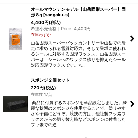
オールマウンテンモデル【山岳固形スーパー】固
形８g
[
sangaku-s
]
4,400
円
(税込)
希望小売価格｜Price
:
4,400
円
在庫わずか
山岳固形スーパーバックカントリーや山岳での滑
走に求められる雪質対応力。そして登坂に使われ
るシールに対応する固形ワックス。山岳固形スー
パーは、シールへのワックス移りを抑えたシール
対応固形ワックスです。※…
スポンジ２個セット
220
円
(税込)
在庫数 17点
商品に付属するスポンジを単品設定しました。綺
麗な状態のスポンジを使用することで、塗りやす
さや予備にどうぞ。競技の方は、他社製フッ素ワ
ックスからの切り替え時などスポンジに付着した
フッ素での違…