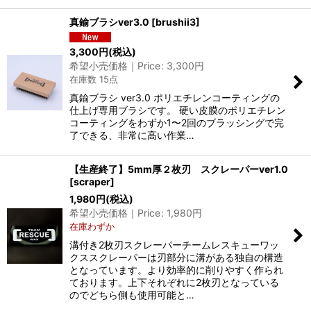
真鍮ブラシver3.0
[
brushii3
]
3,300
円
(税込)
希望小売価格｜Price
:
3,300
円
在庫数 15点
真鍮ブラシ ver3.0 ポリエチレンコーティングの
仕上げ専用ブラシです。 硬い皮膜のポリエチレン
コーティングをわずか1〜2回のブラッシングで完
了できる、非常に高い作業…
【生産終了】5mm厚２枚刃 スクレーパーver1.0
[
scraper
]
1,980
円
(税込)
希望小売価格｜Price
:
1,980
円
在庫わずか
溝付き2枚刃スクレーパーチームレスキューワッ
クススクレーパーは刃部分に溝がある独自の構造
となっています。より効率的に削りやすく作られ
ております。上下それぞれに2枚刃となっている
のでどちら側も使用可能と…