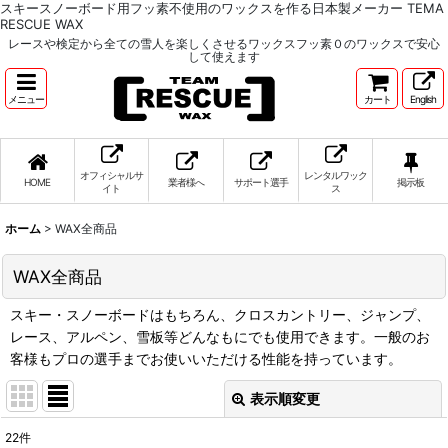
スキースノーボード用フッ素不使用のワックスを作る日本製メーカー TEMA
RESCUE WAX
レースや検定から全ての雪人を楽しくさせるワックスフッ素０のワックスで安心
して使えます
メニュー
カート
English
オフィシャルサ
レンタルワック
HOME
業者様へ
サポート選手
掲示板
イト
ス
ホーム
>
WAX全商品
WAX全商品
スキー・スノーボードはもちろん、クロスカントリー、ジャンプ、
レース、アルペン、雪板等どんなもにでも使用できます。一般のお
客様もプロの選手までお使いいただける性能を持っています。
表示順変更
閉じる
22
件