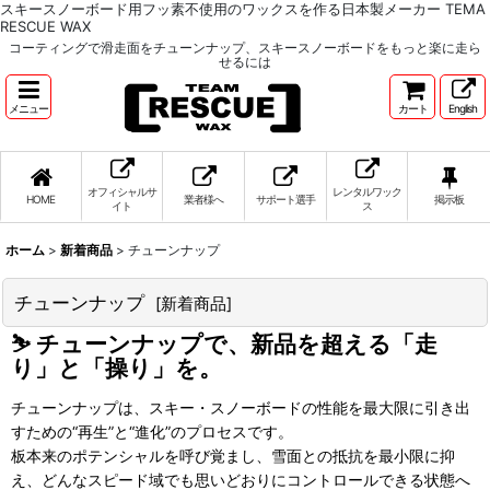
スキースノーボード用フッ素不使用のワックスを作る日本製メーカー TEMA
RESCUE WAX
コーティングで滑走面をチューンナップ、スキースノーボードをもっと楽に走ら
せるには
メニュー
カート
English
オフィシャルサ
レンタルワック
HOME
業者様へ
サポート選手
掲示板
イト
ス
ホーム
>
新着商品
>
チューンナップ
チューンナップ
[
新着商品
]
⛷ チューンナップで、新品を超える「走
り」と「操り」を。
チューンナップは、スキー・スノーボードの性能を最大限に引き出
すための“再生”と“進化”のプロセスです。
板本来のポテンシャルを呼び覚まし、雪面との抵抗を最小限に抑
え、どんなスピード域でも思いどおりにコントロールできる状態へ