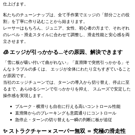
仕上げます。
私たちのチューンナップは、全て手作業でエッジの「部分ごとの役
割」を丁寧に作り込むことから始まります。
レーサーはもちろん、ジュニア、女性、初心者の方まで、それぞれ
のレベル・滑走スタイルに合わせて調整し、滑走性能と安心感を両
立させます。
🧊 エッジが引っかかる…その原因、解決できます
「雪に板が吸い付いて曲がれない」「直滑降で突然引っかかる」そ
んなトラブルの多くは、 エッジが全体にわたり立ちすぎていること
が原因です。
当社のエッジチューンでは、ターンの導入から切り替え、停止に至
るまで、あらゆるシーンで引っかかりを抑え、 スムーズで安定した
操作感を実現します。
プルーク・横滑りも自在に行える高いコントロール性能
直滑降からのブレーキングも意図通りにコントロール
急停止・ターンの切り替えも一瞬の判断に板が追従
✨ ストラクチャー × スーパー無双 ＝ 究極の滑走性