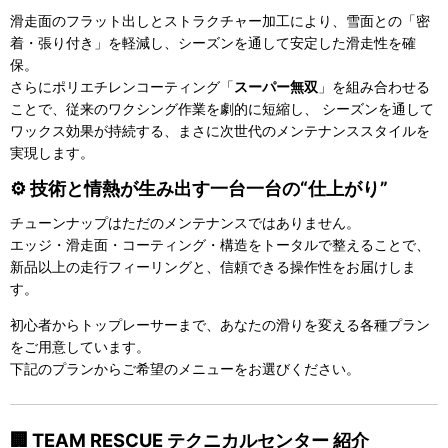
滑走面のフラット出しとストラクチャー加工により、雪面との「密
着・張り付き」を軽減し、シーズンを通して安定した滑走性を確
保。
さらにポリエチレンコーティング「
スーパー無双
」を組み合わせる
ことで、従来のワクシング作業を劇的に短縮し、 シーズンを通して
ワックス効果が持続する、まさに次世代のメンテナンススタイルを
実現します。
⚙️ 技術と情熱が生み出す一台一台の“仕上がり”
チューンナップはただのメンテナンスではありません。
エッジ・滑走面・コーティング・構造をトータルで整えることで、
新品以上の走行フィーリングと、信頼できる操作性をお届けしま
す。
初心者からトップレーサーまで、あなたの滑りを変える各種プラン
をご用意しています。
下記のプランからご希望のメニューをお選びください。
🏢 TEAM RESCUE テクニカルセンター 紹介