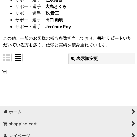
サポート選手
大島さくら
サポート選手
乾 貴王
サポート選手
田口 顕明
サポート選手
Jérémie Roy
この他、一般のお客様の板も多数担当しており、
毎年リピートいた
だいている方も多く
、信頼と実績を積み重ねています。
表示順変更
閉じる
0
件
表示数
:
並び順
:
絞り込む
ホーム
shopping cart
マイページ