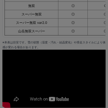
無双
◎
○
スーパー無双
◎
◎
スーパー無双 var2.0
◎
◎
山岳無双スーパー
◎
◎
※本表は目安です。雪の状態（湿度・汚れ・結晶変化）や滑走スタイルにより体
感が変わる場合があります。