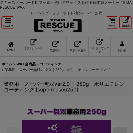
スキースノーボード用フッ素不使用のワックスを作る日本製メーカー TEMA
RESCUE WAX
レーシング・フリーライド対応スーパー無双
メニュー
カート
English
オフィシャルサ
レンタルワック
HOME
業者様へ
サポート選手
掲示板
イト
ス
ホーム
>
WAX全商品
>
コーティング
>
業務用 スーパー無双ver2.0 ｜250g ポリエチレンコーティング
業務用 スーパー無双ver2.0 ｜250g ポリエチレン
コーティング
[
supermusou250
]