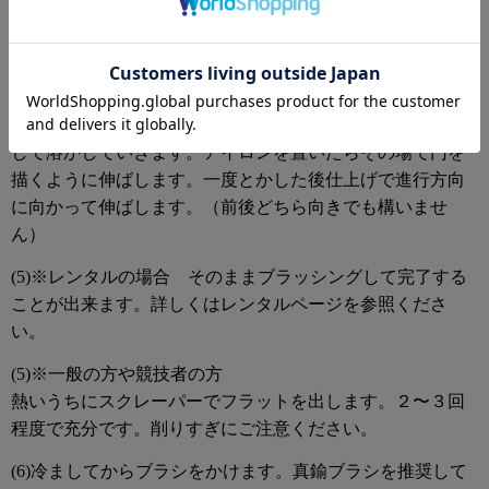
は溶かした際に全体に行き渡る量です。
Point：通常スキー１セットスノボード１台で８g程度で
す。
(4)アイロンのメモリを１４０度にセットし温まってから、
最初は粉末状の無双・スーパー無双を上から抑えるように
して溶かしていきます。アイロンを置いたらその場で円を
描くように伸ばします。一度とかした後仕上げで進行方向
に向かって伸ばします。（前後どちら向きでも構いませ
ん）
(5)※レンタルの場合 そのままブラッシングして完了する
ことが出来ます。詳しくはレンタルページを参照くださ
い。
(5)※一般の方や競技者の方
熱いうちにスクレーパーでフラットを出します。２〜３回
程度で充分です。削りすぎにご注意ください。
(6)冷ましてからブラシをかけます。真鍮ブラシを推奨して