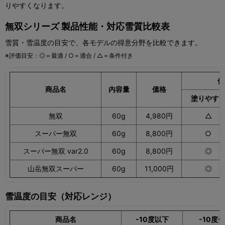
りやすくなります。
無双シリーズ 製品性能・対応雪質比較表
雪質・雪温度の目安で、各モデルの得意分野を比較できます。
※評価目安：◎＝最適 / ○＝適合 / △＝条件付き
使
商品名
内容量
価格
塗りやす
無双
60g
4,980円
△
スーパー無双
60g
8,800円
○
スーパー無双 var2.0
60g
8,800円
◎
山岳無双スーパー
60g
11,000円
◎
雪温度の目安（対応レンジ）
商品名
-10度以下
-10度〜