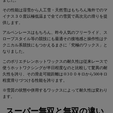
ました。
その性能は湿雪から人工雪・天然雪はもちろん海外でのマ
イナス３０度以極低温まで全ての雪質で高次元の滑りを提
供します。
アルペンレースはもちろん、昨今人気のフリーライド、ス
ロープスタイル等の競技にも最適その接地感と操作性はテ
クニカル系競技にもつかえるまさに「究極のワックス」と
なりました。
このポリエチレンホットワックスの耐久性は従来レースで
使うホットワクシングが半日程度なのと比較して驚異の耐
久性を誇り、その滑走可能距離は※3００キロから500キロ
程度滑りづつける性能を誇ります。
※雪質の状態や併用するワックスによって耐久性は変わり
ます。
スーパー無双と無双の違い