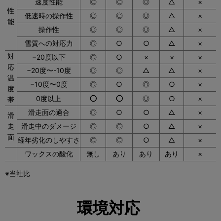
速度性能
◎
◎
◎
△
×
性
低速時の操作性
◎
◎
◎
△
×
能
操作性
◎
◎
◎
△
×
雪質への対応力
◎
○
○
△
×
対
−20度以下
◎
○
×
×
×
応
−20度〜-10度
◎
◎
△
△
×
温
−10度〜0度
◎
○
◎
○
×
度
○
○
0度以上
◎
○
×
帯
滑走面の適合
◎
○
○
△
×
滑
走
滑走中のダメージ
◎
◎
○
△
×
面
経年劣化のしやすさ
◎
◎
○
△
×
ワックスの酸化
無し
あり
あり
あり
×
※当社比
環境対応