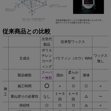
従来商品との比較
次世代
従来型ワックス
製品
ポリエ
チレン
ワックス
主成分
パラフィン（ロウ）WAX
コーテ
無し
ィング
スーパ
柔らか
製品種類
固め
液体
ー無双
め
○
施工時間
×
○
◎
×
施
１〜５
１〜５
工
重ね塗りの必要性
なし
△
ー
回
回
持続性
◎
○
○
△
×