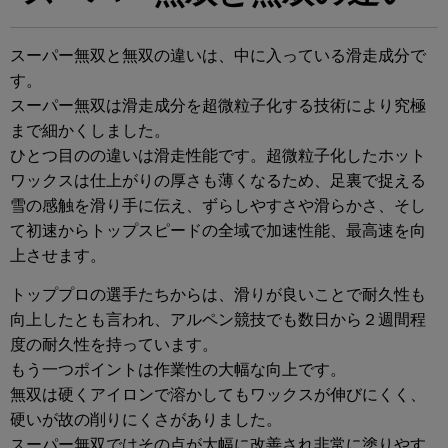
スーパー無双と無双の違いは、中に入っている滑走成分で
す。
スーパー無双は滑走成分を超微粒子化する技術により究極
まで細かくしました。
ひとつ目のの違いは滑走性能です。超微粒子化したホット
ワックスは仕上がりの厚さも薄くなるため、足裏で捉える
雪の感触を滑り手に伝え、ずらしやすさや滑らかさ、そし
て初速からトップスピードの全域で加速性能、最高速を向
上させます。
トッププロの選手たちからは、滑りが良いことで耐久性も
向上したとも言われ、アルペン競技でも数日から２週間程
度の耐久性を持っています。
もう一つポイントは作業性の大幅な向上です。
無双は硬くアイロンで溶かしてもワックスが伸びにくく、
硬いが故の削りにくさがありました。
スーパー無双ではその点が大幅に改善され非常に塗りやす