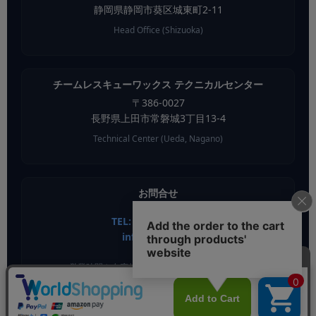
静岡県
静岡市葵区
城東町2-11
Head Office (Shizuoka)
チームレスキューワックス テクニカルセンター
〒
386-0027
長野県
上田市
常磐城3丁目13-4
Technical Center (Ueda, Nagano)
お問合せ
TEL: 054-686-2281
info@airou.jp
営業時間や在庫状況はお問い合わせください。